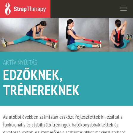
Togg
navi
AKTÍV NYÚJTÁS
EDZŐKNEK,
TRÉNEREKNEK
Az utóbbi években számtalan eszközt fejlesztettek ki, ezáltal a
funkcionális és stabilizáló tréningek hatékonyabbak lettek és
divatossá váltak. Az izomerő és a stabilitás akkor maximalizálható,