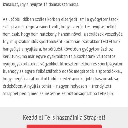
izmaikat, így a nyújtás fájdalmas számukra.
Az utóbbi időben széles körben elterjedt, ami a gyógytornászok
számára már régóta ismert volt, hogy az erősítés nyújtás nélkül
nem csak, hogy nem hatékony, hanem növeli a sérülések veszélyét.
Így, míg szabadidős sportolóként korábban csak akkor fektettünk
hangsúlyt a nyújtásra, ha sérülést követően gyógytornászhoz
kerültünk, ma már egyre gyakrabban találkozhatunk változatos
nyújtógyakorlatokat végzőkkel fitnesztermekben és sportpályákon
is, ahogy az egyre felkészültebb edzők megértetik a sportolókkal,
hogy megéri a ráfordított idő az edzésmunka jobb hasznosulása
érdekében. A nyújtás tehát – nagyon helyesen – trendy lett.
Strappel pedig még színesebbé és biztonságosabbá tehetjük.
Kezdd el Te is használni a Strap-et!