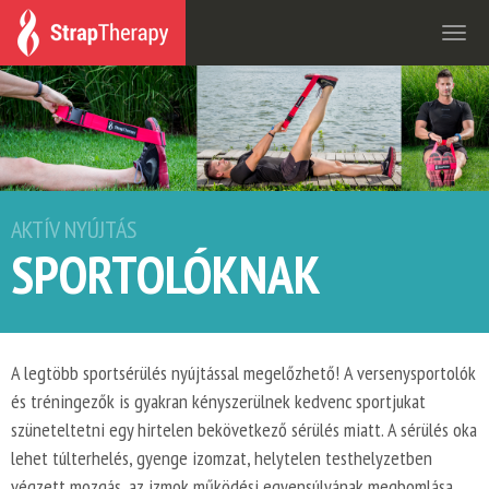
Togg
navi
AKTÍV NYÚJTÁS
SPORTOLÓKNAK
A legtöbb sportsérülés nyújtással megelőzhető! A versenysportolók
és tréningezők is gyakran kényszerülnek kedvenc sportjukat
szüneteltetni egy hirtelen bekövetkező sérülés miatt. A sérülés oka
lehet túlterhelés, gyenge izomzat, helytelen testhelyzetben
végzett mozgás, az izmok működési egyensúlyának megbomlása,