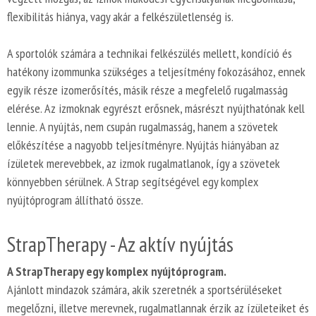
flexibilitás hiánya, vagy akár a felkészületlenség is.
A sportolók számára a technikai felkészülés mellett, kondíció és
hatékony izommunka szükséges a teljesítmény fokozásához, ennek
egyik része izomerősítés, másik része a megfelelő rugalmasság
elérése. Az izmoknak egyrészt erősnek, másrészt nyújthatónak kell
lennie. A nyújtás, nem csupán rugalmasság, hanem a szövetek
előkészítése a nagyobb teljesítményre. Nyújtás hiányában az
ízületek merevebbek, az izmok rugalmatlanok, így a szövetek
könnyebben sérülnek. A Strap segítségével egy komplex
nyújtóprogram állítható össze.
StrapTherapy - Az aktív nyújtás
A StrapTherapy egy komplex nyújtóprogram.
Ajánlott mindazok számára, akik szeretnék a sportsérüléseket
megelőzni, illetve merevnek, rugalmatlannak érzik az ízületeiket és