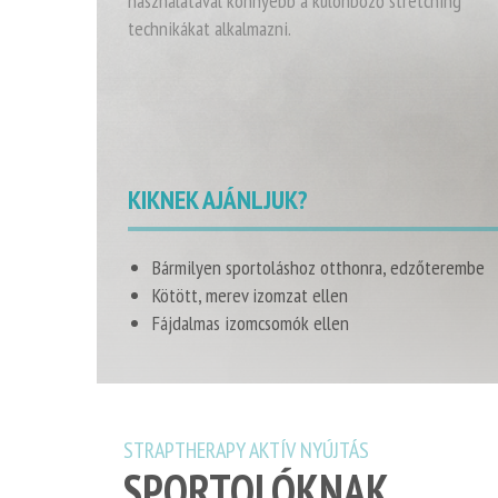
használatával könnyebb a különböző stretching
technikákat alkalmazni.
KIKNEK AJÁNLJUK?
Bármilyen sportoláshoz otthonra, edzőterembe
Kötött, merev izomzat ellen
Fájdalmas izomcsomók ellen
STRAPTHERAPY AKTÍV NYÚJTÁS
SPORTOLÓKNAK