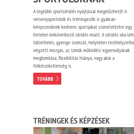
A legtöbb sportsérülés nyújtással megelőzhető! A
versenysportolók és tréningezők is gyakran
kényszerülnek kedvenc sportjukat szüneteltetni egy
hirtelen bekövetkező sérülés miatt. A sérülés oka leh
túlterhelés, gyenge izomzat, helytelen testhelyzetb
végzett mozgás, az izmok működési egyensúlyának
megbomlása, flexibilitás hiánya, vagy akár a
felkészületlenség is.
TOVÁBB
TRÉNINGEK ÉS KÉPZÉSEK