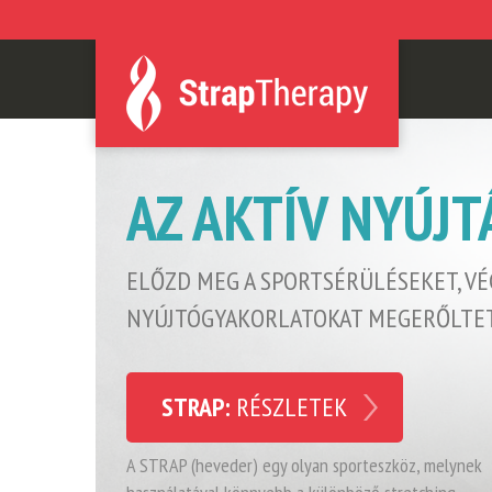
AZ AKTÍV NYÚJT
ELŐZD MEG A SPORTSÉRÜLÉSEKET, VÉ
NYÚJTÓGYAKORLATOKAT MEGERŐLTE
STRAP:
RÉSZLETEK
A STRAP (heveder) egy olyan sporteszköz, melynek