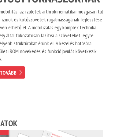
mobilitás, az ízületek arthrokinematikai mozgásán túl
z izmok és kötőszövetek rugalmasságának fejlesztése
vén érhető el. A mobilizálás egy komplex technika,
ly által fokozatosan lazítva a szöveteket, egyre
lyebb struktúrákat érünk el. A kezelés hatására
zületi ROM növekedés és funkciójavulás következik
.
TOVÁBB
LATOK