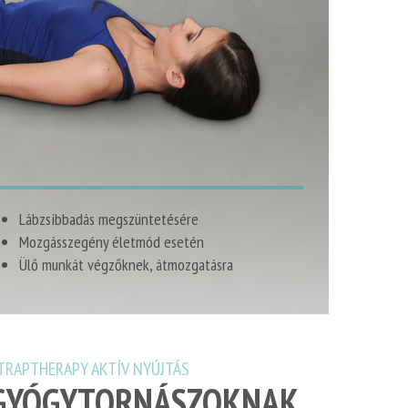
Lábzsibbadás megszüntetésére
Mozgásszegény életmód esetén
Ülő munkát végzőknek, átmozgatásra
TRAPTHERAPY AKTÍV NYÚJTÁS
GYÓGYTORNÁSZOKNAK