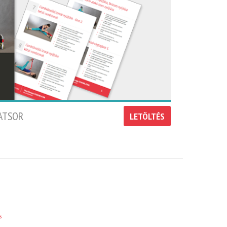
ATSOR
LETÖLTÉS
s