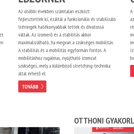
Az utóbbi években számtalan eszközt
A 
fejlesztettek ki, ezáltal a funkcionális és stabilizáló
a
tréningek hatékonyabbak lettek és divatossá
ré
et
váltak. Az izomerő és a stabilitás akkor
me
en
maximalizálható, ha megvan a szükséges mobilitás.
mé
A stabilitás és a mobilitás egyformán fontos. A
í
mobilitáshoz rugalmas, nyújtható izomzat
be
szükséges, mely a különböző stretching-technika
által érhető el.
TOVÁBB
OTTHONI GYAKOR