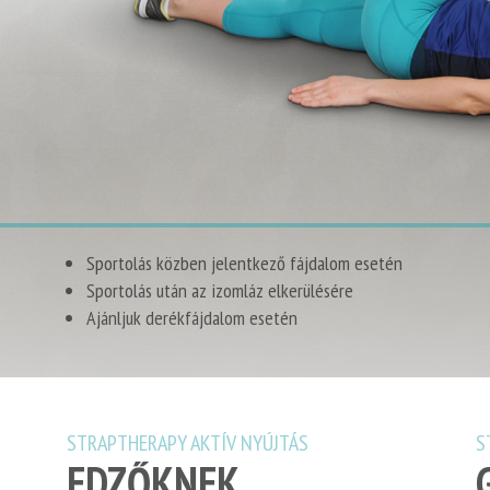
Sportolás közben jelentkező fájdalom esetén
Sportolás után az izomláz elkerülésére
Ajánljuk derékfájdalom esetén
STRAPTHERAPY AKTÍV NYÚJTÁS
S
EDZŐKNEK