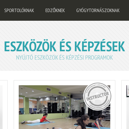
SPORTOLÓKNAK
EDZŐKNEK
GYÓGYTORNÁSZOKNAK
ESZKÖZÖK ÉS KÉPZÉSEK
NYÚJTÓ ESZKÖZÖK ÉS KÉPZÉSI PROGRAMOK