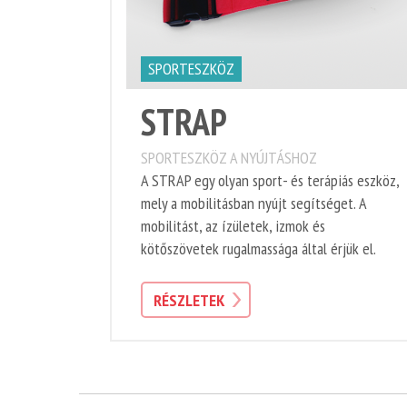
SPORTESZKÖZ
STRAP
SPORTESZKÖZ A NYÚJTÁSHOZ
A STRAP egy olyan sport- és terápiás eszköz,
mely a mobilitásban nyújt segítséget. A
mobilitást, az ízületek, izmok és
kötőszövetek rugalmassága által érjük el.
RÉSZLETEK