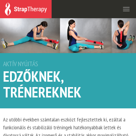
Togg
navi
AKTÍV NYÚJTÁS
EDZŐKNEK,
TRÉNEREKNEK
Az utóbbi években számtalan eszközt fejlesztettek ki, ezáltal a
funkcionális és stabilizáló tréningek hatékonyabbak lettek és
divatossá váltak. Az izomerő és a stabilitás akkor maximalizálható,